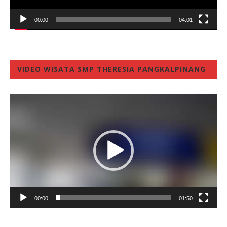
00:00
04:01
VIDEO WISATA SMP THERESIA PANGKALPINANG
Video
Player
00:00
01:50