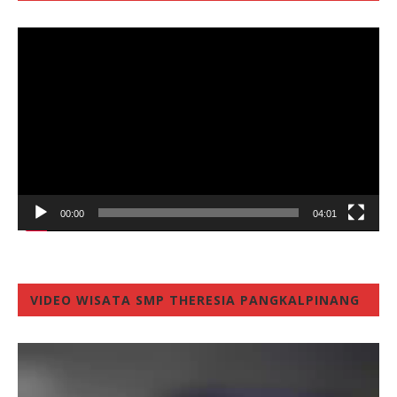
Video
Player
00:00
04:01
VIDEO WISATA SMP THERESIA PANGKALPINANG
Video
Player