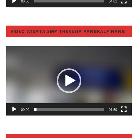
00:00
04:01
VIDEO WISATA SMP THERESIA PANGKALPINANG
Video
Player
00:00
01:50