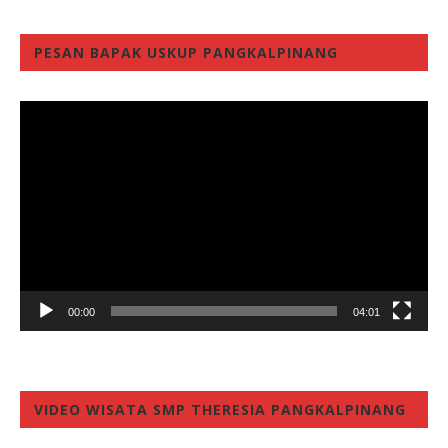
PESAN BAPAK USKUP PANGKALPINANG
Video
Player
00:00
04:01
VIDEO WISATA SMP THERESIA PANGKALPINANG