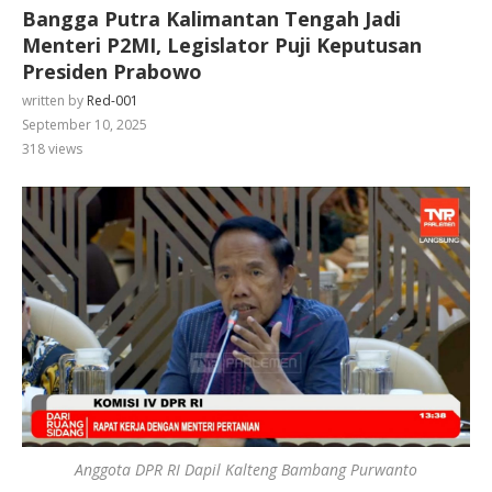
Bangga Putra Kalimantan Tengah Jadi
Menteri P2MI, Legislator Puji Keputusan
Presiden Prabowo
written by
Red-001
September 10, 2025
318
views
Anggota DPR RI Dapil Kalteng Bambang Purwanto