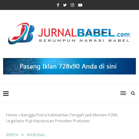
Home
»
Bangga Putra Kalimantan Tengah Jadi Menteri P2MI,
Legislator Puji Keputusan Presiden Prabowo
BERITA
NASIONAL