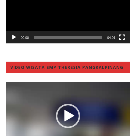
00:00
04:01
VIDEO WISATA SMP THERESIA PANGKALPINANG
Video
Player