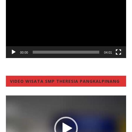
00:00
04:01
VIDEO WISATA SMP THERESIA PANGKALPINANG
Video
Player