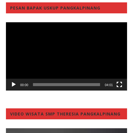
PESAN BAPAK USKUP PANGKALPINANG
Video
Player
00:00
04:01
VIDEO WISATA SMP THERESIA PANGKALPINANG
Video