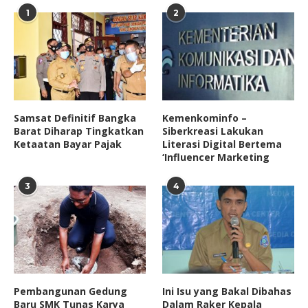
1
2
Samsat Definitif Bangka
Kemenkominfo –
Barat Diharap Tingkatkan
Siberkreasi Lakukan
Ketaatan Bayar Pajak
Literasi Digital Bertema
‘Influencer Marketing
3
4
Pembangunan Gedung
Ini Isu yang Bakal Dibahas
Baru SMK Tunas Karya
Dalam Raker Kepala