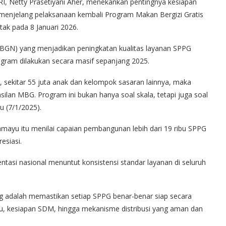
I, Netty Prasetiyani Aher, menekankan pentingnya kesiapan
enjelang pelaksanaan kembali Program Makan Bergizi Gratis
tak pada 8 Januari 2026.
BGN) yang menjadikan peningkatan kualitas layanan SPPG
gram dilakukan secara masif sepanjang 2025.
sekitar 55 juta anak dan kelompok sasaran lainnya, maka
silan MBG. Program ini bukan hanya soal skala, tetapi juga soal
u (7/1/2025).
amayu itu menilai capaian pembangunan lebih dari 19 ribu SPPG
esiasi.
asi nasional menuntut konsistensi standar layanan di seluruh
ing adalah memastikan setiap SPPG benar-benar siap secara
nu, kesiapan SDM, hingga mekanisme distribusi yang aman dan