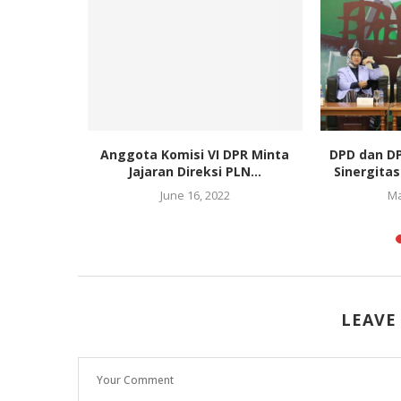
ng Polda
Anggota Komisi VI DPR Minta
DPD dan D
sa...
Jajaran Direksi PLN...
Sinergita
June 16, 2022
Ma
LEAVE