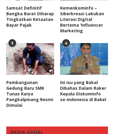
Samsat Definitif
Kemenkominfo –
Bangka Barat Diharap
Siberkreasi Lakukan
Tingkatkan Ketaatan
Literasi Digital
Bayar Pajak
Bertema ‘Influencer
Marketing
3
4
Hensat Sebut Putusan Etik
RUU Pesantren dan Pendid
MKMK Tak Pengaruhi
Keagamaan Harus Akomo
Pencalonan...
Kepentingan...
November 4, 2023
January 30, 2019
Pembangunan
Ini Isu yang Bakal
Gedung Baru SMK
Dibahas Dalam Raker
Tunas Karya
Kepala Diskominfo
Pangkalpinang Resmi
se-Indonesia di Babel
Dimulai
MEDIA SOSIAL