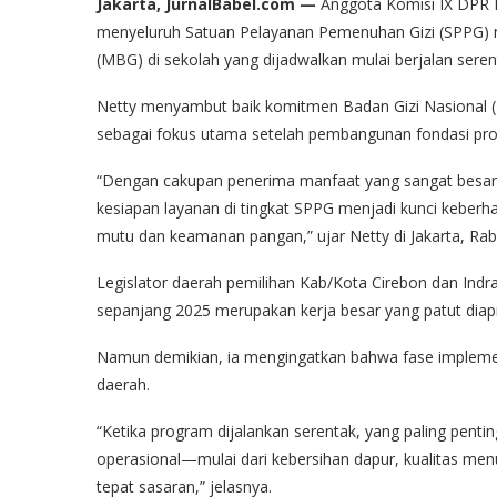
Jakarta, JurnalBabel.com —
Anggota Komisi IX DPR R
menyeluruh Satuan Pelayanan Pemenuhan Gizi (SPPG) m
(MBG) di sekolah yang dijadwalkan mulai berjalan seren
Netty menyambut baik komitmen Badan Gizi Nasional (
sebagai fokus utama setelah pembangunan fondasi pro
“Dengan cakupan penerima manfaat yang sangat besar, 
kesiapan layanan di tingkat SPPG menjadi kunci keberha
mutu dan keamanan pangan,” ujar Netty di Jakarta, Rab
Legislator daerah pemilihan Kab/Kota Cirebon dan Indr
sepanjang 2025 merupakan kerja besar yang patut diapr
Namun demikian, ia mengingatkan bahwa fase implement
daerah.
“Ketika program dijalankan serentak, yang paling pent
operasional—mulai dari kebersihan dapur, kualitas me
tepat sasaran,” jelasnya.