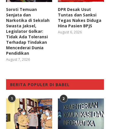
Soroti Temuan
DPR Desak Usut
Senjata dan
Tuntas dan Sanksi
Narkotika di Sekolah
Tegas Nakes Diduga
Swasta Jaksel,
Hina Pasien BPJS
Legislator Golkar:
August 6, 2026
Tidak Ada Toleransi
Terhadap Tindakan
Mencederai Dunia
Pendidikan
August 7, 2026
BERITA POPULER DI BABEL
1
2