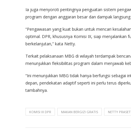
Ia juga menyoroti pentingnya penguatan sistem penga
program dengan anggaran besar dan dampak langsung 
“Pengawasan yang kuat bukan untuk mencari kesalahan,
optimal. DPR, khususnya Komisi IX, siap menjalankan 
berkelanjutan,” kata Netty.
Terkait pelaksanaan MBG di wilayah terdampak bencana 
menunjukkan fleksibilitas program dalam menjawab kebu
“Ini menunjukkan MBG tidak hanya berfungsi sebagai inte
depan, pendekatan adaptif seperti ini perlu terus diper
tambahnya.
KOMISI IX DPR
MAKAN BERGIZI GRATIS
NETTY PRASET