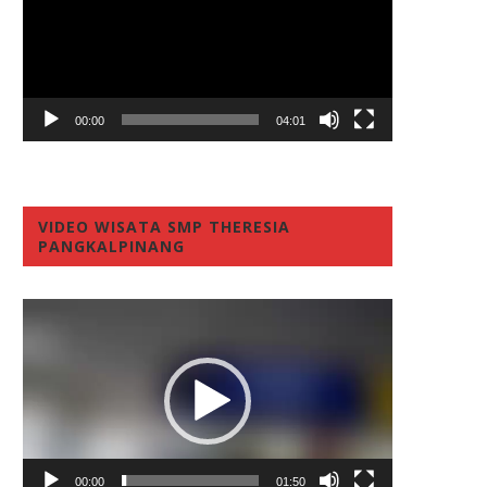
00:00
04:01
VIDEO WISATA SMP THERESIA
PANGKALPINANG
Video
Player
00:00
01:50