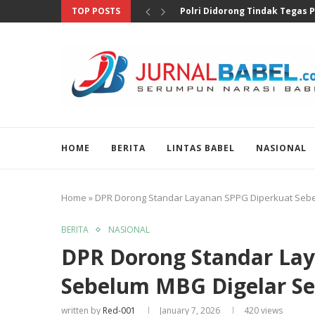
TOP POSTS
Polri Didorong Tindak Tegas P
HOME
BERITA
LINTAS BABEL
NASIONAL
Home
»
DPR Dorong Standar Layanan SPPG Diperkuat Sebe
BERITA
NASIONAL
DPR Dorong Standar La
Sebelum MBG Digelar Se
written by
Red-001
January 7, 2026
420
views