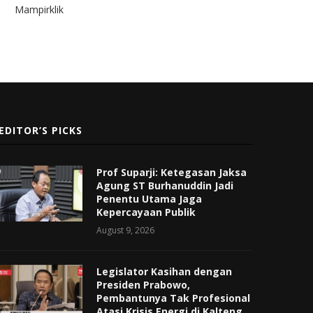
Mampirklik
EDITOR’S PICKS
Prof Suparji: Ketegasan Jaksa
Agung ST Burhanuddin Jadi
Penentu Utama Jaga
Kepercayaan Publik
August 9, 2026
Legislator Kasihan dengan
Presiden Prabowo,
Pembantunya Tak Profesional
Atasi Krisis Energi di Kalteng