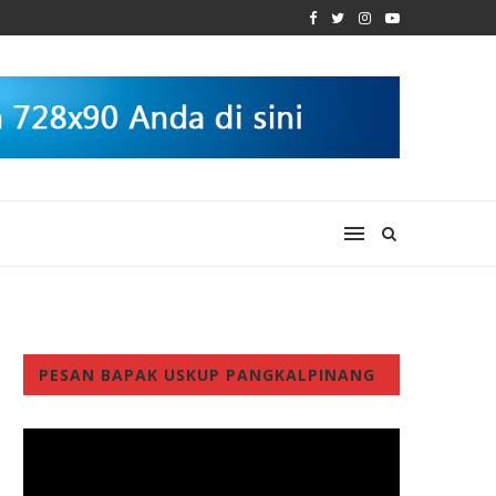
PESAN BAPAK USKUP PANGKALPINANG
Video
Player