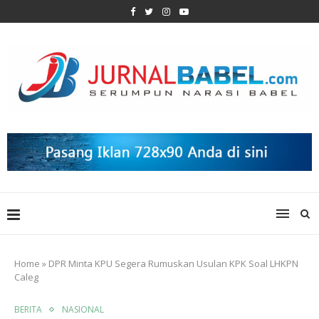
Home
»
DPR Minta KPU Segera Rumuskan Usulan KPK Soal LHKPN
Caleg
BERITA
NASIONAL