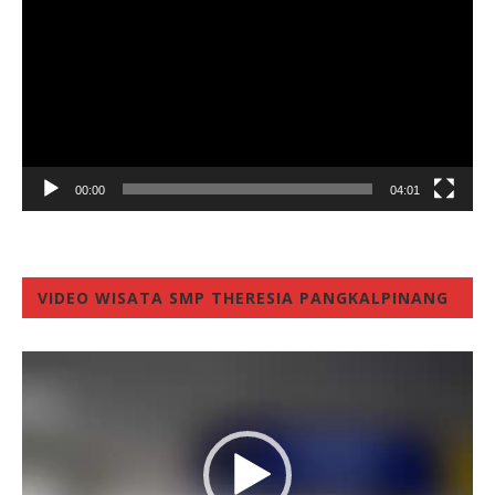
00:00
04:01
VIDEO WISATA SMP THERESIA PANGKALPINANG
Video
Player