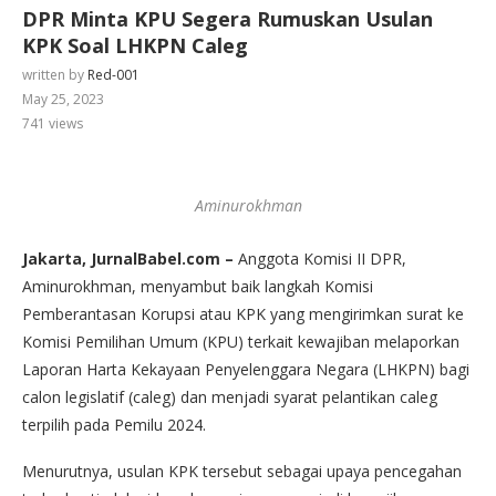
DPR Minta KPU Segera Rumuskan Usulan
KPK Soal LHKPN Caleg
written by
Red-001
May 25, 2023
741
views
Aminurokhman
Jakarta, JurnalBabel.com –
Anggota Komisi II DPR,
Aminurokhman, menyambut baik langkah Komisi
Pemberantasan Korupsi atau KPK yang mengirimkan surat ke
Komisi Pemilihan Umum (KPU) terkait kewajiban melaporkan
Laporan Harta Kekayaan Penyelenggara Negara (LHKPN) bagi
calon legislatif (caleg) dan menjadi syarat pelantikan caleg
terpilih pada Pemilu 2024.
Menurutnya, usulan KPK tersebut sebagai upaya pencegahan