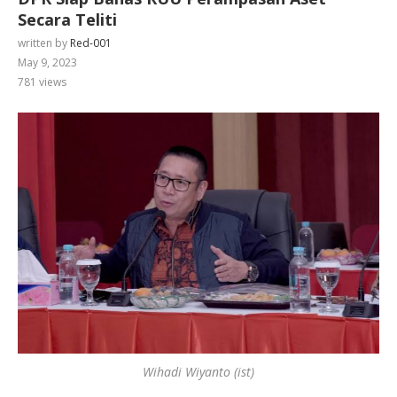
Secara Teliti
written by
Red-001
May 9, 2023
781
views
Wihadi Wiyanto (ist)