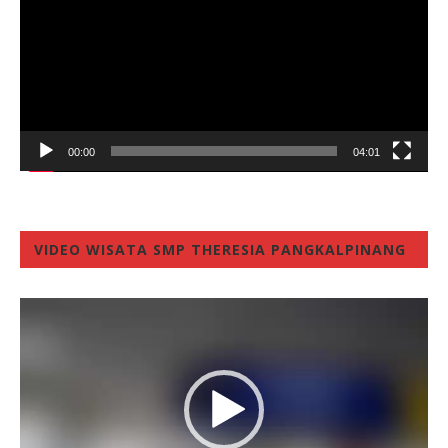
00:00
04:01
VIDEO WISATA SMP THERESIA PANGKALPINANG
Video
Player