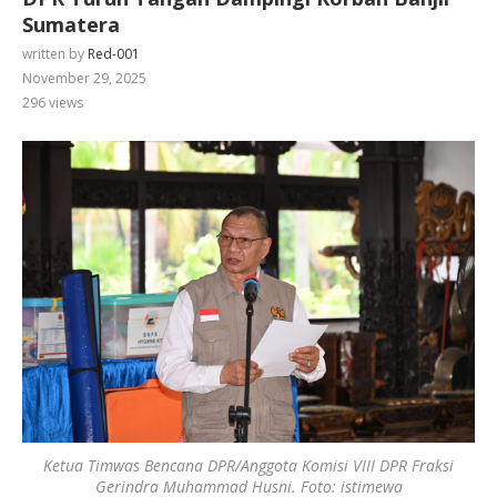
Sumatera
written by
Red-001
November 29, 2025
296
views
Ketua Timwas Bencana DPR/Anggota Komisi VIII DPR Fraksi
Gerindra Muhammad Husni. Foto: istimewa