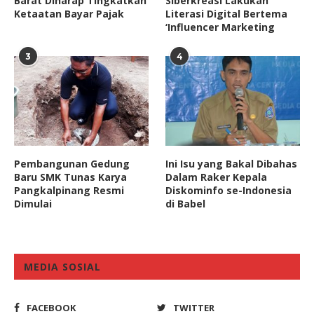
Barat Diharap Tingkatkan
Siberkreasi Lakukan
Ketaatan Bayar Pajak
Literasi Digital Bertema
‘Influencer Marketing
3
4
Pembangunan Gedung
Ini Isu yang Bakal Dibahas
Baru SMK Tunas Karya
Dalam Raker Kepala
Pangkalpinang Resmi
Diskominfo se-Indonesia
Dimulai
di Babel
MEDIA SOSIAL
FACEBOOK
TWITTER