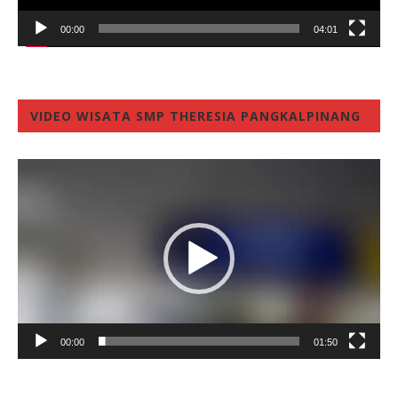
00:00
04:01
VIDEO WISATA SMP THERESIA PANGKALPINANG
Video
Player
00:00
01:50