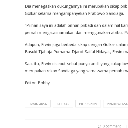
Dia menegaskan dukungannya ini merupakan sikap priba
Golkar selama mengampanyekan Prabowo-Sandiaga.
“Pilihan saya ini adalah pilihan pribadi dan dalam hal k
pernah mengatasnamakan dan menggunakan atribut Part
Adapun, Erwin juga berbeda sikap dengan Golkar dalam
Basuki Tjahaja Purnama-Djarot Saiful Hidayat, Erwin
Saat itu, Erwin disebut-sebut punya andil yang cukup 
merupakan rekan Sandiaga yang sama-sama pernah mas
Editor: Bobby
ERWIN AKSA
GOLKAR
PILPRS 2019
PRABOWO-SA
0 comment