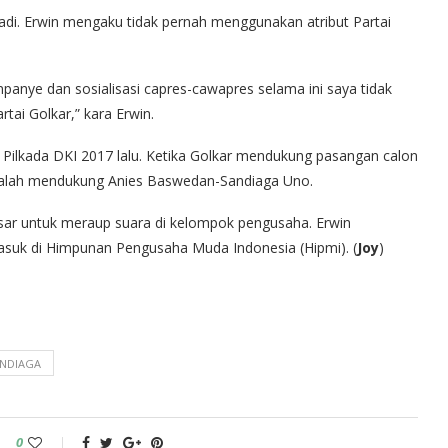
di. Erwin mengaku tidak pernah menggunakan atribut Partai
ampanye dan sosialisasi capres-cawapres selama ini saya tidak
ai Golkar,” kara Erwin.
 Pilkada DKI 2017 lalu. Ketika Golkar mendukung pasangan calon
 malah mendukung Anies Baswedan-Sandiaga Uno.
besar untuk meraup suara di kelompok pengusaha. Erwin
uk di Himpunan Pengusaha Muda Indonesia (Hipmi). (
Joy
)
NDIAGA
0