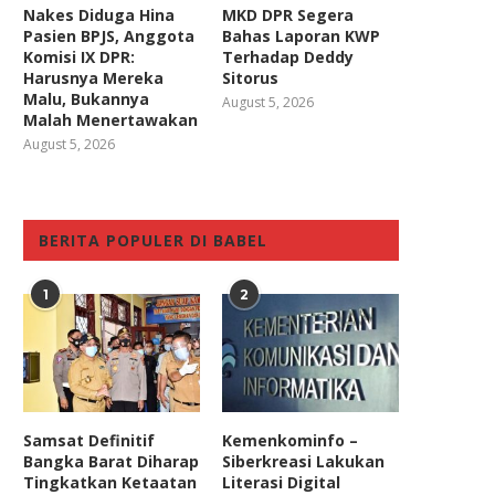
Nakes Diduga Hina
MKD DPR Segera
Pasien BPJS, Anggota
Bahas Laporan KWP
Komisi IX DPR:
Terhadap Deddy
Harusnya Mereka
Sitorus
Malu, Bukannya
August 5, 2026
Malah Menertawakan
August 5, 2026
BERITA POPULER DI BABEL
1
2
Samsat Definitif
Kemenkominfo –
Bangka Barat Diharap
Siberkreasi Lakukan
Tingkatkan Ketaatan
Literasi Digital