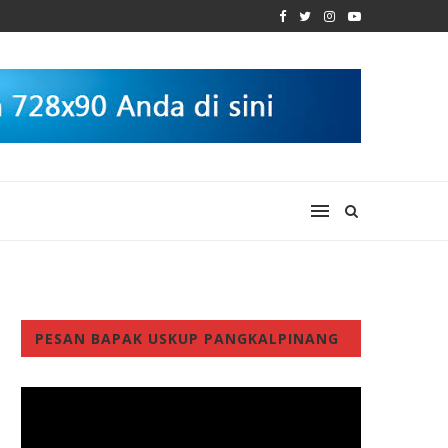
PESAN BAPAK USKUP PANGKALPINANG
Video
Player