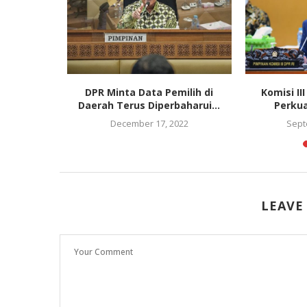
nolak
DPR Minta Data Pemilih di
Komisi I
s Pemilu
Daerah Terus Diperbaharui...
Perkua
December 17, 2022
Sept
LEAVE