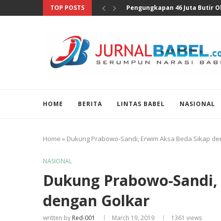
TOP POSTS
Anggota DPR Sebut Sensus Eko
HOME
BERITA
LINTAS BABEL
NASIONAL
Home
»
Dukung Prabowo-Sandi, Erwim Aksa Beda Sikap de
NASIONAL
Dukung Prabowo-Sandi,
dengan Golkar
written by
Red-001
March 19, 2019
1361
views