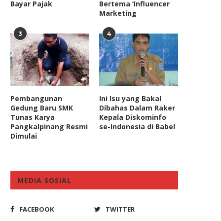
Bayar Pajak
Bertema ‘Influencer
Marketing
3
4
omisi III DPR Dukung Kejagung
Ustaz Hilmi Aminuddin di 
Tarik Kajari Karo...
Politisi PKS Sukamta
April 5, 2026
June 30, 2020
Pembangunan
Ini Isu yang Bakal
Gedung Baru SMK
Dibahas Dalam Raker
Tunas Karya
Kepala Diskominfo
Pangkalpinang Resmi
se-Indonesia di Babel
Dimulai
MEDIA SOSIAL
FACEBOOK
TWITTER