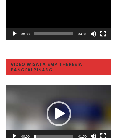
00:00
04:01
VIDEO WISATA SMP THERESIA
PANGKALPINANG
Video
Player
00:00
01:50