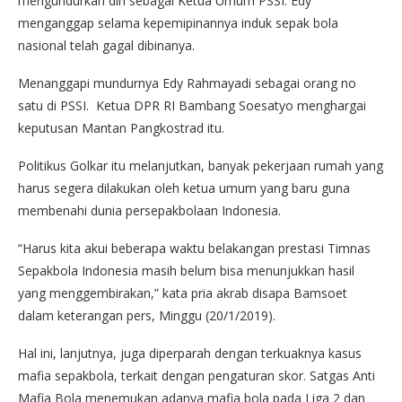
mengundurkan diri sebagai Ketua Umum PSSI. Edy
menganggap selama kepemipinannya induk sepak bola
nasional telah gagal dibinanya.
Menanggapi mundurnya Edy Rahmayadi sebagai orang no
satu di PSSI. Ketua DPR RI Bambang Soesatyo menghargai
keputusan Mantan Pangkostrad itu.
Politikus Golkar itu melanjutkan, banyak pekerjaan rumah yang
harus segera dilakukan oleh ketua umum yang baru guna
membenahi dunia persepakbolaan Indonesia.
“Harus kita akui beberapa waktu belakangan prestasi Timnas
Sepakbola Indonesia masih belum bisa menunjukkan hasil
yang menggembirakan,” kata pria akrab disapa Bamsoet
dalam keterangan pers, Minggu (20/1/2019).
Hal ini, lanjutnya, juga diperparah dengan terkuaknya kasus
mafia sepakbola, terkait dengan pengaturan skor. Satgas Anti
Mafia Bola menemukan adanya mafia bola pada Liga 2 dan