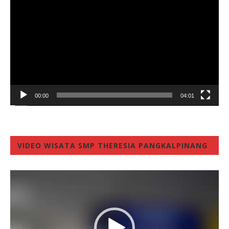
Player
00:00
04:01
VIDEO WISATA SMP THERESIA PANGKALPINANG
Video
Player