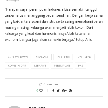
“Harapan saya, perempuan Indonesia bisa semakin tangguh
tanpa harus menanggung beban sendirian. Dengan kerja sama
yang baik antara suami dan istri, serta saling memahami peran
masing-masing, keluarga akan menjadi lebih kokoh. Dari
keluarga yang kuat dan harmonis, insyaAllah ketahanan
ekonomi bangsa juga akan semakin terjaga,” tutup Anis.
ANIS BYARWATI
EKONOMI
IDUL FITRI
KELUARGA
KOMISI XI DPR
LEBARAN
PEREMPUAN
PKS
0 comment
0