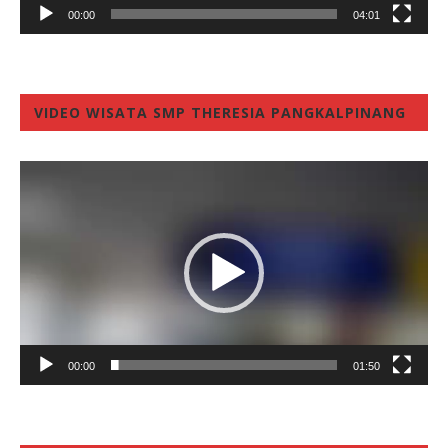
00:00
04:01
VIDEO WISATA SMP THERESIA PANGKALPINANG
Video
Player
00:00
01:50