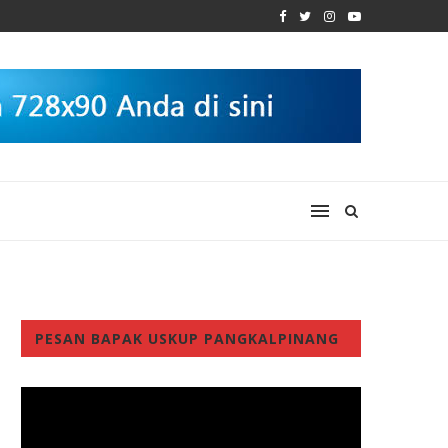
PESAN BAPAK USKUP PANGKALPINANG
Video
Player