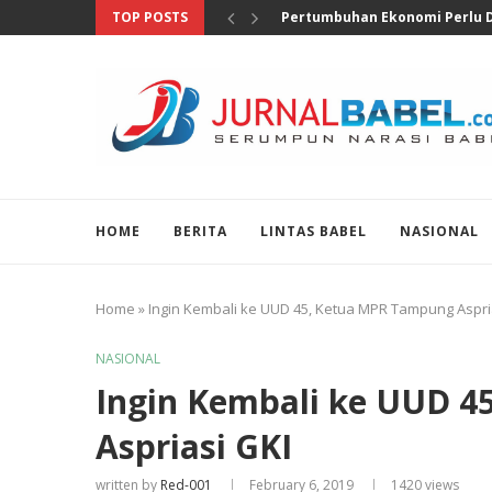
TOP POSTS
Anggota DPR Salurkan Bantuan
HOME
BERITA
LINTAS BABEL
NASIONAL
Home
»
Ingin Kembali ke UUD 45, Ketua MPR Tampung Aspri
NASIONAL
Ingin Kembali ke UUD 
Aspriasi GKI
written by
Red-001
February 6, 2019
1420
views