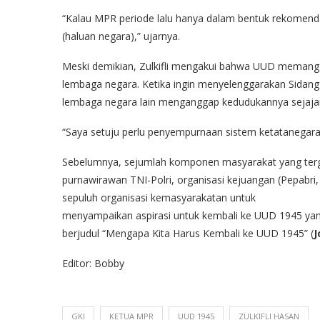
“Kalau MPR periode lalu hanya dalam bentuk rekomenda
(haluan negara),” ujarnya.
Meski demikian, Zulkifli mengakui bahwa UUD memang
lembaga negara. Ketika ingin menyelenggarakan Sida
lembaga negara lain menganggap kedudukannya sejajar
“Saya setuju perlu penyempurnaan sistem ketatanegara
Sebelumnya, sejumlah komponen masyarakat yang terga
purnawirawan TNI-Polri, organisasi kejuangan (Pepabri
sepuluh organisasi kemasyarakatan untuk
menyampaikan aspirasi untuk kembali ke UUD 1945 yang
berjudul “Mengapa Kita Harus Kembali ke UUD 1945” (
J
Editor: Bobby
GKI
KETUA MPR
UUD 1945
ZULKIFLI HASAN