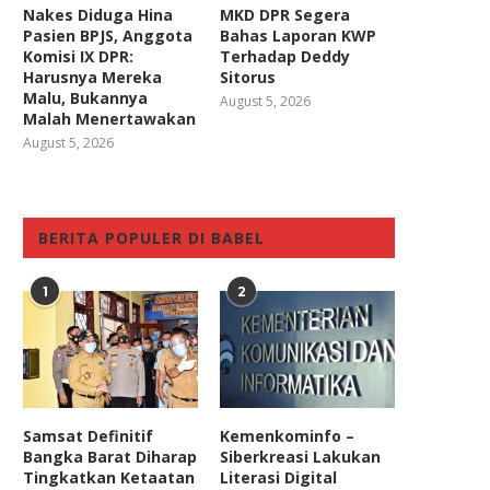
Nakes Diduga Hina
MKD DPR Segera
Pasien BPJS, Anggota
Bahas Laporan KWP
Komisi IX DPR:
Terhadap Deddy
Harusnya Mereka
Sitorus
Malu, Bukannya
August 5, 2026
Malah Menertawakan
August 5, 2026
BERITA POPULER DI BABEL
1
2
Samsat Definitif
Kemenkominfo –
Bangka Barat Diharap
Siberkreasi Lakukan
Tingkatkan Ketaatan
Literasi Digital