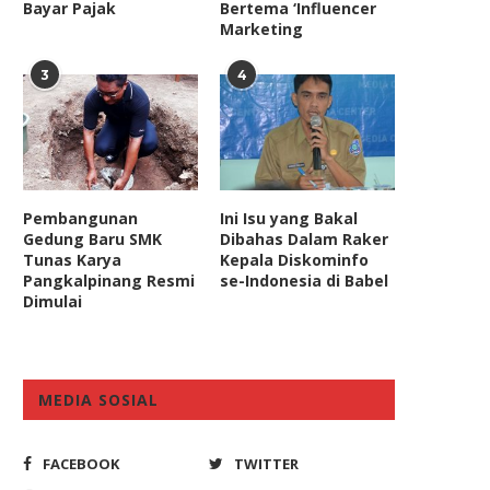
Bayar Pajak
Bertema ‘Influencer
Marketing
3
4
Pembangunan
Ini Isu yang Bakal
Komisi IX DPR Jamin Tak
Amankan Hari Pencoblosan
Gedung Baru SMK
Dibahas Dalam Raker
Sembarangan Datangkan
April, Polri Sebar 40...
Tunas Karya
Kepala Diskominfo
Dokter...
Pangkalpinang Resmi
se-Indonesia di Babel
April 11, 2019
Dimulai
July 10, 2024
MEDIA SOSIAL
FACEBOOK
TWITTER