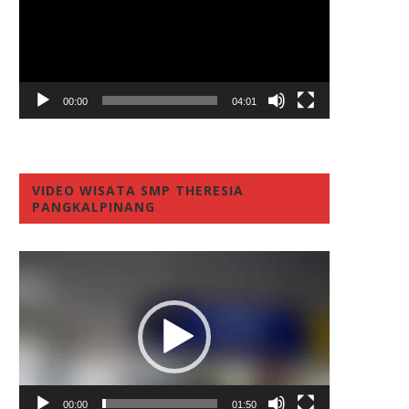
00:00
04:01
VIDEO WISATA SMP THERESIA
PANGKALPINANG
Video
Player
00:00
01:50