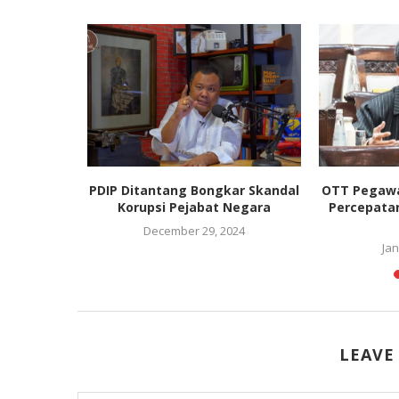
uksikan
PDIP Ditantang Bongkar Skandal
OTT Pegawa
D Turun...
Korupsi Pejabat Negara
Percepata
20
December 29, 2024
Jan
LEAVE