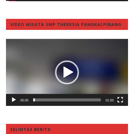
VIDEO WISATA SMP THERESIA PANGKALPINANG
Video
Player
00:00
01:50
SELINTAS BERITA