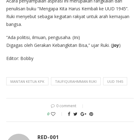
Acara penyampaian aspirasi ini merupakan rangkaian dari
penulisan buku “Mengapa Kita Harus Kembali ke UUD 1945”.
Ruki menyebut sebagai kegiatan rakyat untuk arah kemajuan
bangsa.
“Ada politisi, ilmuan, pengusaha. (Ini)
Digagas oleh Gerakan Kebangkitan Bisa,” ujar Ruki. (
Joy
)
Editor: Bobby
MANTAN KETUA KPK
TAUFIQURAHMMAN RUKI
UUD 1945
0 comment
0
RED-001