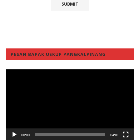
PESAN BAPAK USKUP PANGKALPINANG
Video
Player
00:00
04:01