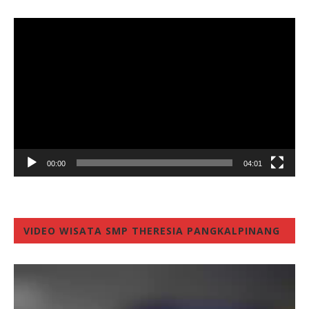
Video
Player
00:00
04:01
VIDEO WISATA SMP THERESIA PANGKALPINANG
Video
Player