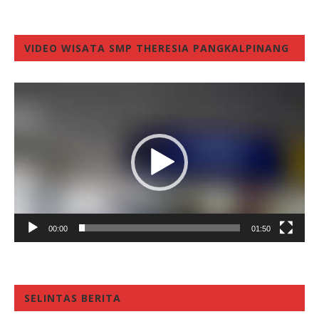
VIDEO WISATA SMP THERESIA PANGKALPINANG
Video
Player
00:00
01:50
SELINTAS BERITA