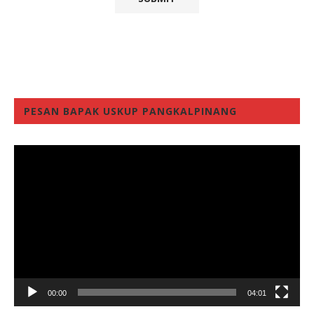
PESAN BAPAK USKUP PANGKALPINANG
Video
Player
00:00
04:01