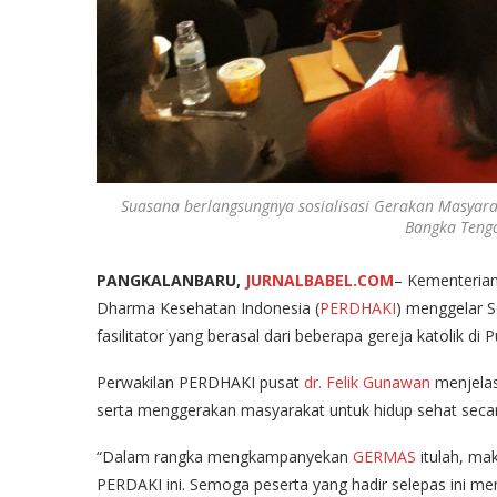
Suasana berlangsungnya sosialisasi Gerakan Masyara
Bangka Tenga
PANGKALANBARU,
JURNALBABEL.COM
– Kementeria
Dharma Kesehatan Indonesia (
PERDHAKI
) menggelar S
fasilitator yang berasal dari beberapa gereja katolik di 
Perwakilan PERDHAKI pusat
dr. Felik Gunawan
menjelas
serta menggerakan masyarakat untuk hidup sehat secara
“Dalam rangka mengkampanyekan
GERMAS
itulah, ma
PERDAKI ini. Semoga peserta yang hadir selepas ini 