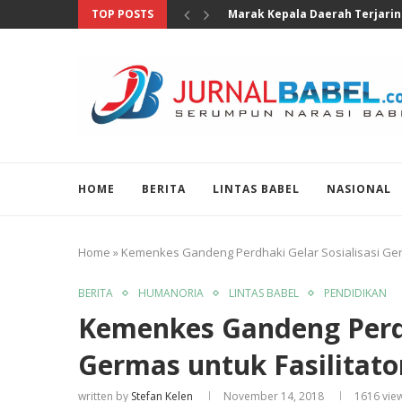
TOP POSTS
Marak Kepala Daerah Terjaring
HOME
BERITA
LINTAS BABEL
NASIONAL
Home
»
Kemenkes Gandeng Perdhaki Gelar Sosialisasi Germ
BERITA
HUMANORIA
LINTAS BABEL
PENDIDIKAN
Kemenkes Gandeng Perdh
Germas untuk Fasilitato
written by
Stefan Kelen
November 14, 2018
1616
vie