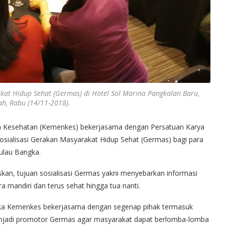
kat Hidup Sehat (Germas) di Hotel Sol Marina Pangkalan Baru,
h, Rabu (14/11-2018).
n Kesehatan (Kemenkes) bekerjasama dengan Persatuan Karya
osialisasi Gerakan Masyarakat Hidup Sehat (Germas) bagi para
Pulau Bangka.
kan, tujuan sosialisasi Germas yakni menyebarkan informasi
 mandiri dan terus sehat hingga tua nanti.
ka Kemenkes bekerjasama dengan segenap pihak termasuk
menjadi promotor Germas agar masyarakat dapat berlomba-lomba