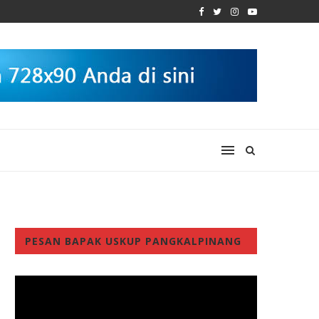
PESAN BAPAK USKUP PANGKALPINANG
Video
Player