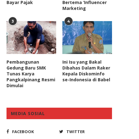
Bayar Pajak
Bertema ‘Influencer
R Minta BNPT Hapus Sentimen
DPR Kawal Finalisasi Aturan
Marketing
gama dalam Pemberantasan...
Untuk Driver Ojol...
February 13, 2023
March 6, 2025
3
4
Pembangunan
Ini Isu yang Bakal
Gedung Baru SMK
Dibahas Dalam Raker
Tunas Karya
Kepala Diskominfo
Pangkalpinang Resmi
se-Indonesia di Babel
Dimulai
MEDIA SOSIAL
FACEBOOK
TWITTER