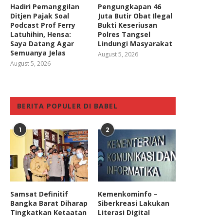
Hadiri Pemanggilan
Pengungkapan 46
Ditjen Pajak Soal
Juta Butir Obat Ilegal
Podcast Prof Ferry
Bukti Keseriusan
Latuhihin, Hensa:
Polres Tangsel
Saya Datang Agar
Lindungi Masyarakat
Semuanya Jelas
August 5, 2026
August 5, 2026
BERITA POPULER DI BABEL
1
2
Samsat Definitif
Kemenkominfo –
Bangka Barat Diharap
Siberkreasi Lakukan
Tingkatkan Ketaatan
Literasi Digital