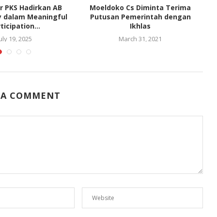
r PKS Hadirkan AB
Moeldoko Cs Diminta Terima
DP
 dalam Meaningful
Putusan Pemerintah dengan
A
ticipation...
Ikhlas
uly 19, 2025
March 31, 2021
 A COMMENT