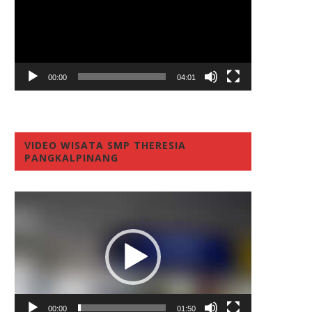
00:00
04:01
VIDEO WISATA SMP THERESIA
PANGKALPINANG
Video
Player
00:00
01:50