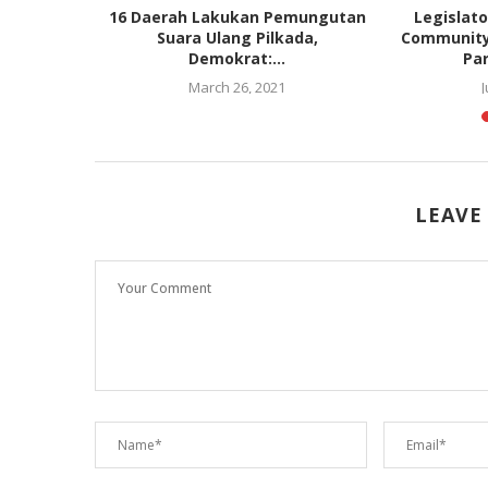
Silmy Karim
16 Daerah Lakukan Pemungutan
Legislato
..
Suara Ulang Pilkada,
Community
Demokrat:...
Par
022
March 26, 2021
J
LEAVE