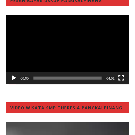
PESAN BAPAK USKUP PANGKALPINANG
Video
Player
00:00
04:01
VIDEO WISATA SMP THERESIA PANGKALPINANG
Video
Player