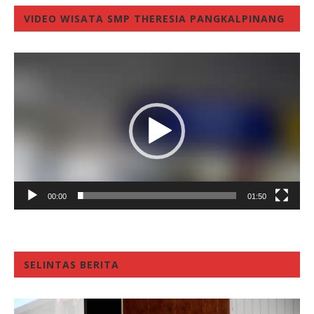
VIDEO WISATA SMP THERESIA PANGKALPINANG
Video
Player
00:00
01:50
SELINTAS BERITA