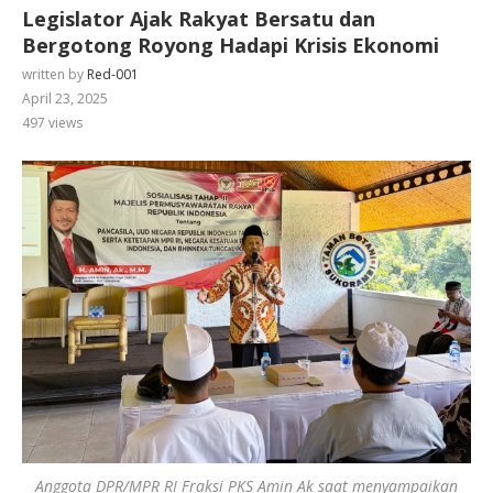
Legislator Ajak Rakyat Bersatu dan
Bergotong Royong Hadapi Krisis Ekonomi
written by
Red-001
April 23, 2025
497
views
Anggota DPR/MPR RI Fraksi PKS Amin Ak saat menyampaikan