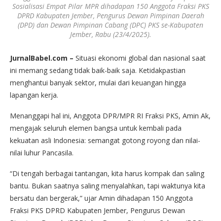
Sosialisasi Empat Pilar MPR dihadapan 150 Anggota Fraksi PKS
DPRD Kabupaten Jember, Pengurus Dewan Pimpinan Daerah
(DPD) dan Dewan Pimpinan Cabang (DPC) PKS se-Kabupaten
Jember, Rabu (23/4/2025).
JurnalBabel.com –
Situasi ekonomi global dan nasional saat
ini memang sedang tidak baik-baik saja. Ketidakpastian
menghantui banyak sektor, mulai dari keuangan hingga
lapangan kerja.
Menanggapi hal ini, Anggota DPR/MPR RI Fraksi PKS, Amin Ak,
mengajak seluruh elemen bangsa untuk kembali pada
kekuatan asli Indonesia: semangat gotong royong dan nilai-
nilai luhur Pancasila.
“Di tengah berbagai tantangan, kita harus kompak dan saling
bantu. Bukan saatnya saling menyalahkan, tapi waktunya kita
bersatu dan bergerak,” ujar Amin dihadapan 150 Anggota
Fraksi PKS DPRD Kabupaten Jember, Pengurus Dewan