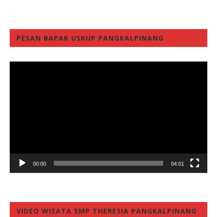
PESAN BAPAK USKUP PANGKALPINANG
Video
Player
00:00
04:01
VIDEO WISATA SMP THERESIA PANGKALPINANG