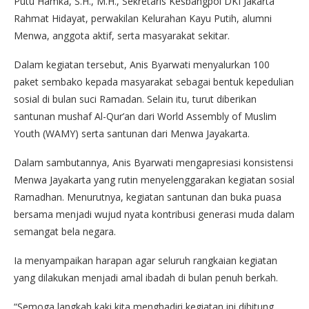
Putu Hamka, S.H., M.H., Sekretaris Kesbangpol DKI Jakarta
Rahmat Hidayat, perwakilan Kelurahan Kayu Putih, alumni
Menwa, anggota aktif, serta masyarakat sekitar.
Dalam kegiatan tersebut, Anis Byarwati menyalurkan 100
paket sembako kepada masyarakat sebagai bentuk kepedulian
sosial di bulan suci Ramadan. Selain itu, turut diberikan
santunan mushaf Al-Qur’an dari World Assembly of Muslim
Youth (WAMY) serta santunan dari Menwa Jayakarta.
Dalam sambutannya, Anis Byarwati mengapresiasi konsistensi
Menwa Jayakarta yang rutin menyelenggarakan kegiatan sosial
Ramadhan. Menurutnya, kegiatan santunan dan buka puasa
bersama menjadi wujud nyata kontribusi generasi muda dalam
semangat bela negara.
Ia menyampaikan harapan agar seluruh rangkaian kegiatan
yang dilakukan menjadi amal ibadah di bulan penuh berkah.
“Semoga langkah kaki kita menghadiri kegiatan ini dihitung