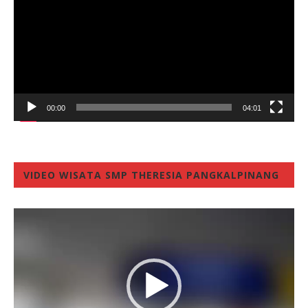
00:00
04:01
VIDEO WISATA SMP THERESIA PANGKALPINANG
Video
Player