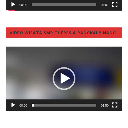
00:00
04:01
VIDEO WISATA SMP THERESIA PANGKALPINANG
Video
Player
00:00
01:50