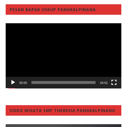
PESAN BAPAK USKUP PANGKALPINANG
Video
Player
00:00
04:01
VIDEO WISATA SMP THERESIA PANGKALPINANG
Video