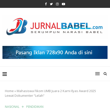
Home
»
Mahasiswa Fikom UMB Juara 2 Karni Ilyas Award 2025
Lewat Dokumenter “Lelah”
NASIONAL
PENDIDIKAN