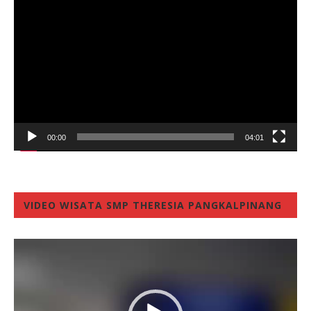
Player
00:00
04:01
VIDEO WISATA SMP THERESIA PANGKALPINANG
Video
Player