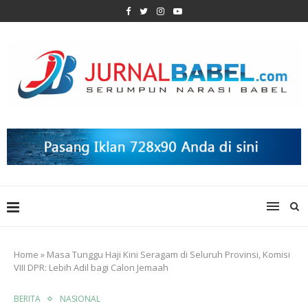
Home
»
Masa Tunggu Haji Kini Seragam di Seluruh Provinsi, Komisi
VIII DPR: Lebih Adil bagi Calon Jemaah
BERITA
NASIONAL