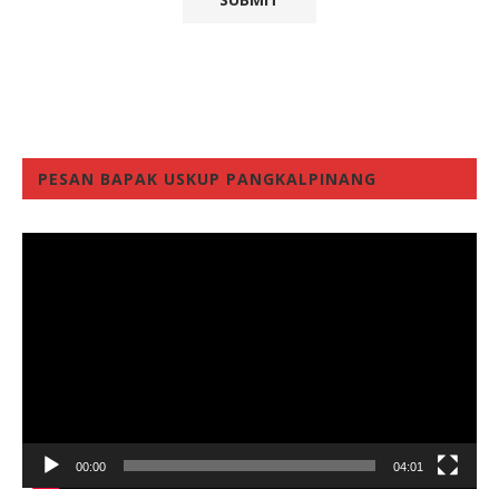
PESAN BAPAK USKUP PANGKALPINANG
Video
Player
00:00
04:01