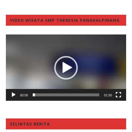
VIDEO WISATA SMP THERESIA PANGKALPINANG
Video
Player
00:00
01:50
SELINTAS BERITA