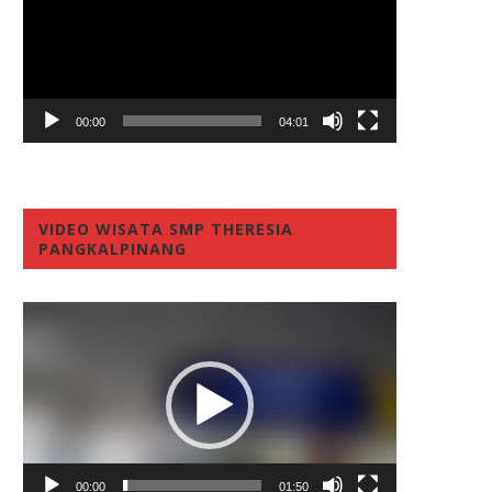
00:00
04:01
VIDEO WISATA SMP THERESIA
PANGKALPINANG
Video
Player
00:00
01:50