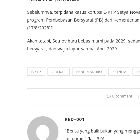
Sebelumnya, terpidana kasus korupsi E-KTP Setya Nov
program Pembebasan Bersyarat (PB) dari Kementerian 
(17/8/2025)?
Akan tetapi, Setnov baru bebas murni pada 2029, sed
bersyarat, dan wajib lapor sampai April 2029.
E-KTP
GOLKAR
HENDRI SATRIO
SETNOV
S
0 comment
RED-001
"Berita yang baik bukan yang mengg
kejujuran." (Jals 5.0)