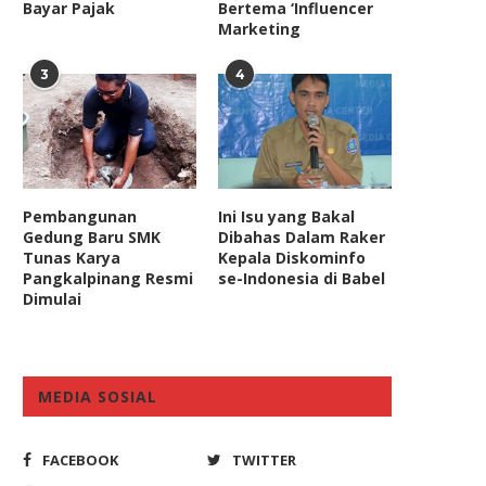
PK dan PPATK Diminta Telusuri
Penghentian Kasus Hogi Mi
Bayar Pajak
Bertema ‘Influencer
Dugaan Dana KLB...
Sudah Sesuai dengan Prinsi
Marketing
February 4, 2021
February 3, 2026
3
4
Pembangunan
Ini Isu yang Bakal
Gedung Baru SMK
Dibahas Dalam Raker
Tunas Karya
Kepala Diskominfo
Pangkalpinang Resmi
se-Indonesia di Babel
Dimulai
MEDIA SOSIAL
FACEBOOK
TWITTER