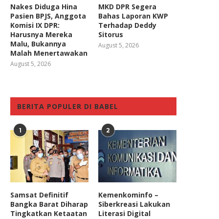
Nakes Diduga Hina
MKD DPR Segera
Pasien BPJS, Anggota
Bahas Laporan KWP
Komisi IX DPR:
Terhadap Deddy
Harusnya Mereka
Sitorus
Malu, Bukannya
August 5, 2026
Malah Menertawakan
August 5, 2026
BERITA POPULER DI BABEL
1
2
Samsat Definitif
Kemenkominfo –
Bangka Barat Diharap
Siberkreasi Lakukan
Tingkatkan Ketaatan
Literasi Digital