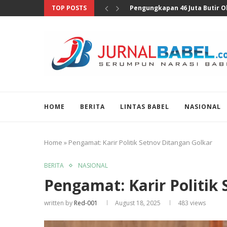
TOP POSTS
Anggota DPR Sebut Sensus Eko
HOME
BERITA
LINTAS BABEL
NASIONAL
Home
»
Pengamat: Karir Politik Setnov Ditangan Golkar
BERITA
NASIONAL
Pengamat: Karir Politik
written by
Red-001
August 18, 2025
483
views