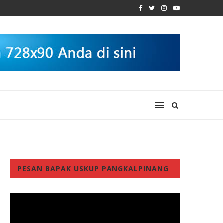
PESAN BAPAK USKUP PANGKALPINANG
Video
Player