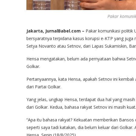
Pakar komunika
Jakarta, JurnalBabel.com –
Pakar komunikasi politik 
bersyaratnya terpidana kasus korupsi e-KTP yang jug
Setya Novanto atau Setnov, dari Lapas Sukamiskin, Ba
Hensa mengatakan, belum ada pernyataan bahwa Setnov i
Golkar.
Pertanyaannya, kata Hensa, apakah Setnov ini kembali 
dari Partai Golkar.
Yang jelas, ungkap Hensa, terdapat dua hal yang masi
dari Golkar. Kedua, bahasa rakyat Setnov ini masih kuat
“Apa itu bahasa rakyat? Kekuatan memberikan Bansos d
seperti saya tadi katakan, dia belum keluar dari Golkar. 
Hensa, Senin (18/8/2025).