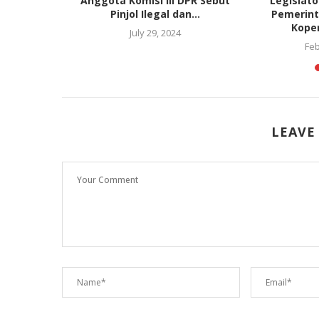
FAST Rp200
Anggota Komisi III DPR Sebut
Legislat
gamanan...
Pinjol Ilegal dan...
Pemerint
Koper
025
July 29, 2024
Feb
LEAVE