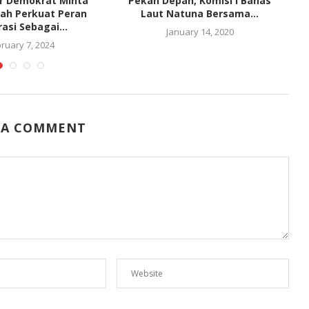
or Demokrat Minta
Pekan Depan, Komisi I Bahas
K
ah Perkuat Peran
Laut Natuna Bersama...
asi Sebagai...
January 14, 2020
ruary 7, 2024
 A COMMENT