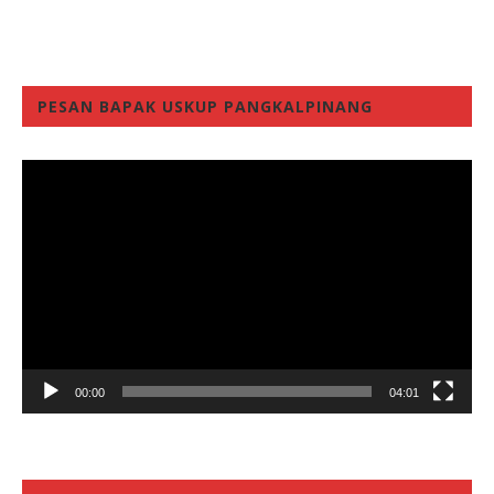
PESAN BAPAK USKUP PANGKALPINANG
Video
Player
00:00
04:01