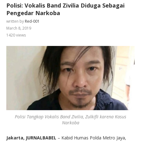
Polisi: Vokalis Band Zivilia Diduga Sebagai
Pengedar Narkoba
written by
Red-001
March 8, 2019
1420
views
Polisi Tangkap Vokalis Band Zivilia, Zulkifli karena Kasus
Narkoba
Jakarta, JURNALBABEL
– Kabid Humas Polda Metro Jaya,