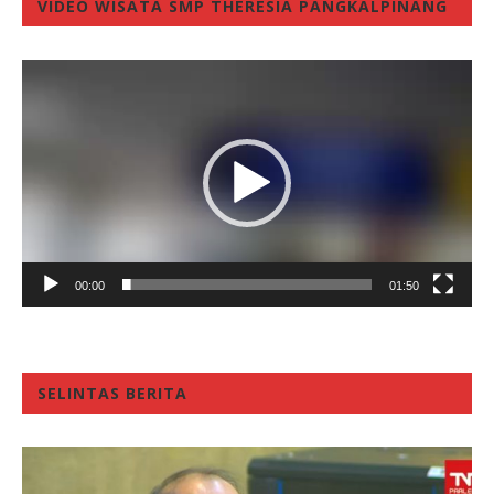
VIDEO WISATA SMP THERESIA PANGKALPINANG
Video
Player
00:00
01:50
SELINTAS BERITA