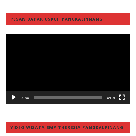
PESAN BAPAK USKUP PANGKALPINANG
Video
Player
00:00
04:01
VIDEO WISATA SMP THERESIA PANGKALPINANG