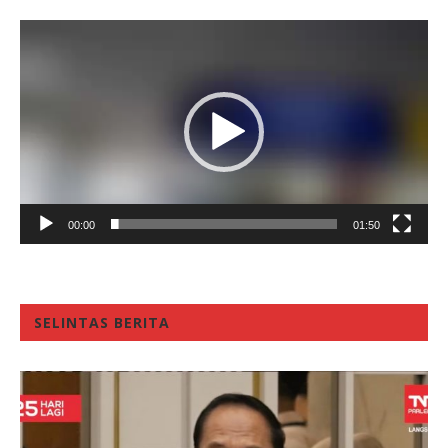
Video
Player
00:00
01:50
SELINTAS BERITA