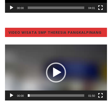
00:00
04:01
VIDEO WISATA SMP THERESIA PANGKALPINANG
Video
Player
00:00
01:50