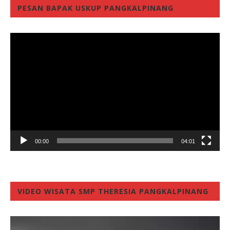
PESAN BAPAK USKUP PANGKALPINANG
Video
Player
00:00
04:01
VIDEO WISATA SMP THERESIA PANGKALPINANG
Video