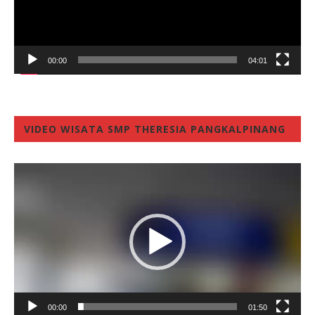
00:00
04:01
VIDEO WISATA SMP THERESIA PANGKALPINANG
Video
Player
00:00
01:50