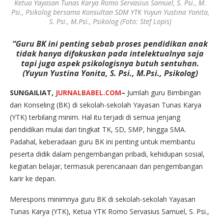
Ketua Yayasan Tunas Karya Romo Servasius Samuel, S. Psi., M.
Psi., Psikolog bersama Konsultan SDM YTK Yuyun Yustina Yonita,
S. Psi., M.Psi., Psikolog (Foto: Stef Lopis)
“Guru BK ini penting sebab proses pendidikan anak
tidak hanya difokuskan pada intelektualnya saja
tapi juga aspek psikologisnya butuh sentuhan.
(Yuyun Yustina Yonita, S. Psi., M.Psi., Psikolog)
SUNGAILIAT,
JURNALBABEL.COM
–
Jumlah guru Bimbingan
dan Konseling (BK) di sekolah-sekolah Yayasan Tunas Karya
(YTK) terbilang minim. Hal itu terjadi di semua jenjang
pendidikan mulai dari tingkat TK, SD, SMP, hingga SMA.
Padahal, keberadaan guru BK ini penting untuk membantu
peserta didik dalam pengembangan pribadi, kehidupan sosial,
kegiatan belajar, termasuk perencanaan dan pengembangan
karir ke depan.
Merespons minimnya guru BK di sekolah-sekolah Yayasan
Tunas Karya (YTK), Ketua YTK Romo Servasius Samuel, S. Psi.,