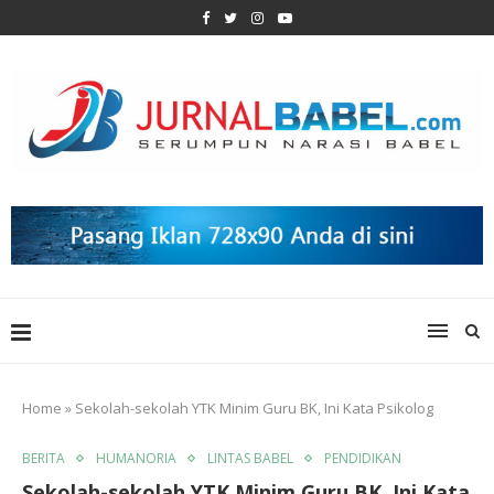
Home
»
Sekolah-sekolah YTK Minim Guru BK, Ini Kata Psikolog
BERITA
HUMANORIA
LINTAS BABEL
PENDIDIKAN
Sekolah-sekolah YTK Minim Guru BK, Ini Kata