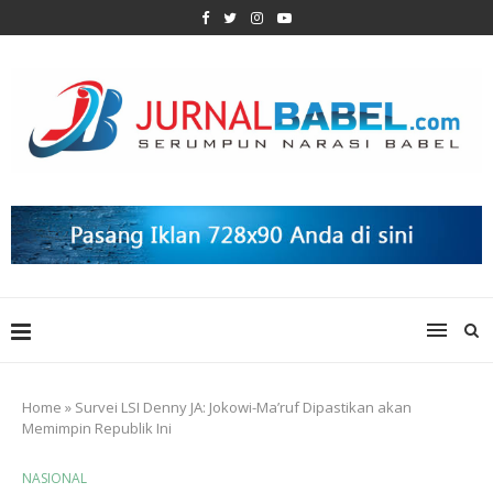
Home
»
Survei LSI Denny JA: Jokowi-Ma’ruf Dipastikan akan
Memimpin Republik Ini
NASIONAL