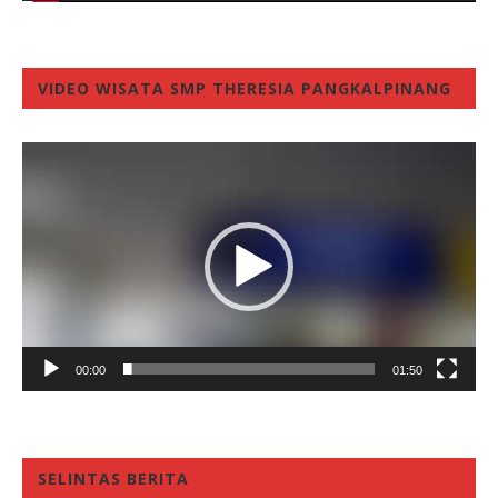
VIDEO WISATA SMP THERESIA PANGKALPINANG
Video
Player
00:00
01:50
SELINTAS BERITA