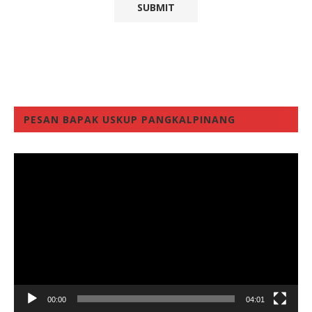
PESAN BAPAK USKUP PANGKALPINANG
Video
Player
00:00
04:01