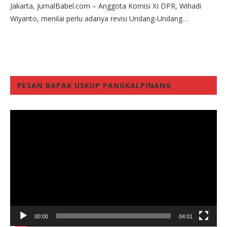
Jakarta, JurnalBabel.com – Anggota Komisi XI DPR, Wihadi
Wiyanto, menilai perlu adanya revisi Undang-Undang…
PESAN BAPAK USKUP PANGKALPINANG
Video
Player
00:00
04:01