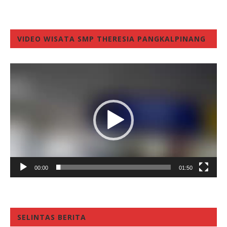
VIDEO WISATA SMP THERESIA PANGKALPINANG
Video
Player
00:00
01:50
SELINTAS BERITA