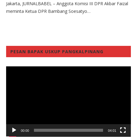
Jakarta, JURNALBABEL – Anggota Komisi III DPR Akbar Faizal
meminta Ketua DPR Bambang Soesatyo…
PESAN BAPAK USKUP PANGKALPINANG
Video
Player
00:00
04:01