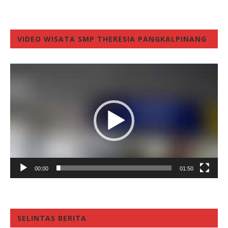
VIDEO WISATA SMP THERESIA PANGKALPINANG
Video
Player
00:00
01:50
SELINTAS BERITA