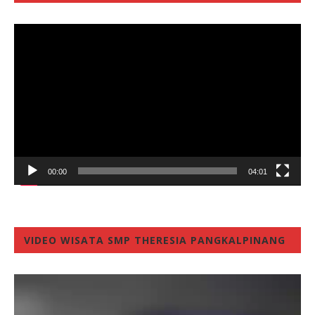
Video
Player
00:00
04:01
VIDEO WISATA SMP THERESIA PANGKALPINANG
Video
Player