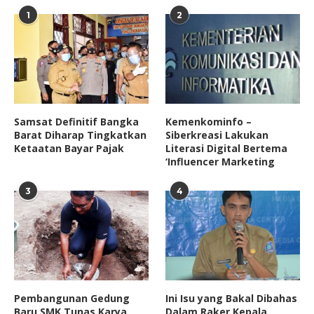
1
2
Samsat Definitif Bangka
Kemenkominfo –
Barat Diharap Tingkatkan
Siberkreasi Lakukan
Ketaatan Bayar Pajak
Literasi Digital Bertema
‘Influencer Marketing
3
4
Pembangunan Gedung
Ini Isu yang Bakal Dibahas
Baru SMK Tunas Karya
Dalam Raker Kepala