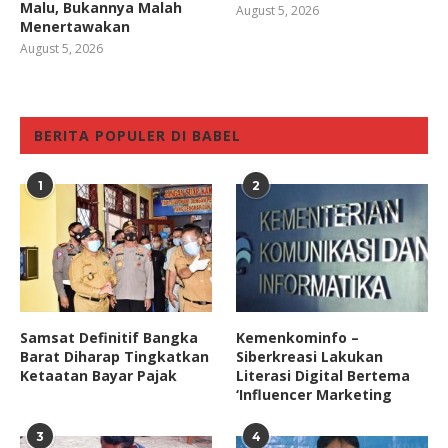
Malu, Bukannya Malah
August 5, 2026
Menertawakan
August 5, 2026
BERITA POPULER DI BABEL
1
2
Samsat Definitif Bangka
Kemenkominfo –
Barat Diharap Tingkatkan
Siberkreasi Lakukan
Ketaatan Bayar Pajak
Literasi Digital Bertema
‘Influencer Marketing
3
4