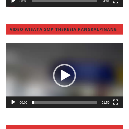
00:00
04:01
VIDEO WISATA SMP THERESIA PANGKALPINANG
Video
Player
00:00
01:50