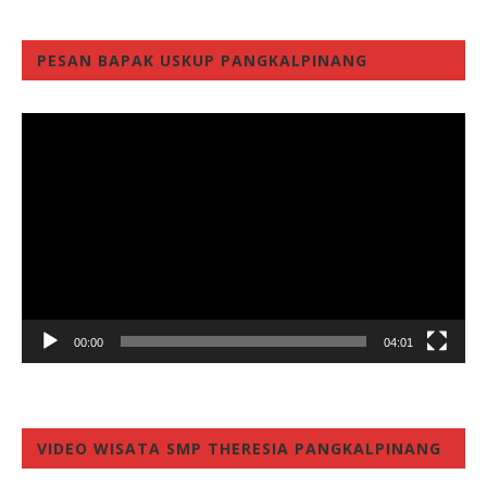
PESAN BAPAK USKUP PANGKALPINANG
Video
Player
00:00
04:01
VIDEO WISATA SMP THERESIA PANGKALPINANG