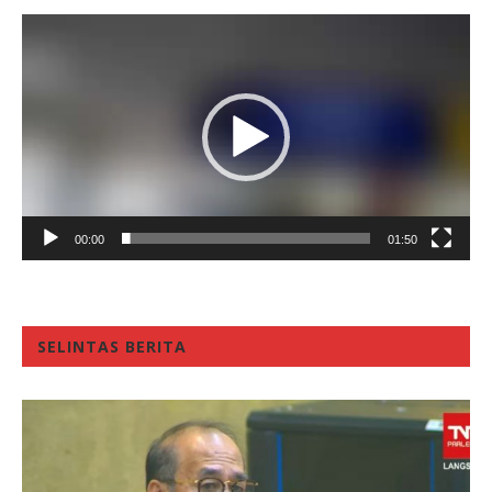
Video
Player
00:00
01:50
SELINTAS BERITA