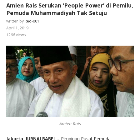
Amien Rais Serukan ‘People Power’ di Pemilu,
Pemuda Muhammadiyah Tak Setuju
written by
Red-001
April 1, 2019
1266
views
Amien Rais
Jakarta, JURNALBABEL –
Pimpinan Pusat Pemuda