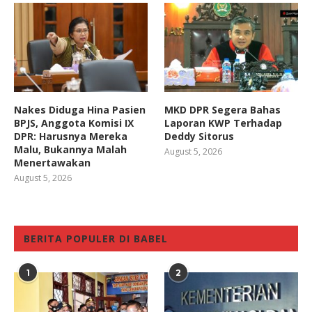
Nakes Diduga Hina Pasien
MKD DPR Segera Bahas
BPJS, Anggota Komisi IX
Laporan KWP Terhadap
DPR: Harusnya Mereka
Deddy Sitorus
Malu, Bukannya Malah
August 5, 2026
Menertawakan
August 5, 2026
BERITA POPULER DI BABEL
1
2