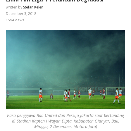
written by
Stefan Kelen
December 3, 2018
1594
views
Para penggawa Bali United dan Persija Jakarta saat bertanding
di Stadion Kapten I Wayan Dipta, Kabupaten Gianyar, Bali,
Minggu, 2 Desember. (Antara foto)