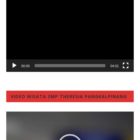
Video
Player
00:00
04:01
VIDEO WISATA SMP THERESIA PANGKALPINANG
Video
Player