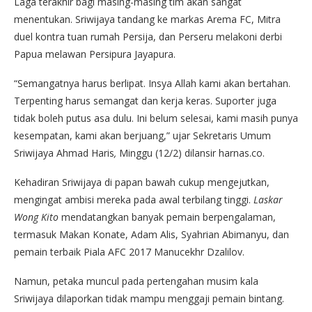
Laga terakhir bagi masing-masing tim akan sangat
menentukan. Sriwijaya tandang ke markas Arema FC, Mitra
duel kontra tuan rumah Persija, dan Perseru melakoni derbi
Papua melawan Persipura Jayapura.
“Semangatnya harus berlipat. Insya Allah kami akan bertahan.
Terpenting harus semangat dan kerja keras. Suporter juga
tidak boleh putus asa dulu. Ini belum selesai, kami masih punya
kesempatan, kami akan berjuang,” ujar Sekretaris Umum
Sriwijaya Ahmad Haris
,
Minggu (12/2) dilansir harnas.co.
Kehadiran Sriwijaya di papan bawah cukup mengejutkan,
mengingat ambisi mereka pada awal terbilang tinggi.
Laskar
Wong Kito
mendatangkan banyak pemain berpengalaman,
termasuk Makan Konate, Adam Alis, Syahrian Abimanyu, dan
pemain terbaik Piala AFC 2017 Manucekhr Dzalilov.
Namun, petaka muncul pada pertengahan musim kala
Sriwijaya dilaporkan tidak mampu menggaji pemain bintang.