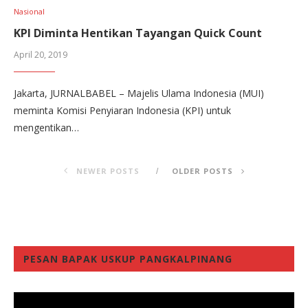
Nasional
KPI Diminta Hentikan Tayangan Quick Count
April 20, 2019
Jakarta, JURNALBABEL – Majelis Ulama Indonesia (MUI)
meminta Komisi Penyiaran Indonesia (KPI) untuk
mengentikan…
NEWER POSTS
OLDER POSTS
PESAN BAPAK USKUP PANGKALPINANG
Video