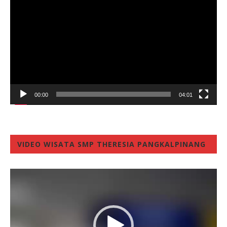
Player
00:00
04:01
VIDEO WISATA SMP THERESIA PANGKALPINANG
Video
Player