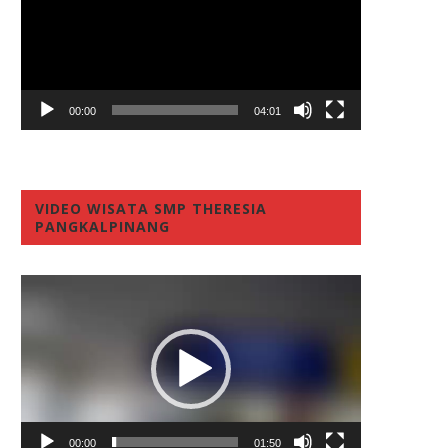
00:00
04:01
VIDEO WISATA SMP THERESIA
PANGKALPINANG
Video
Player
00:00
01:50