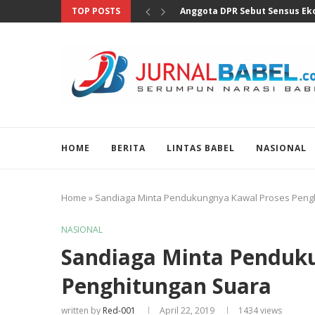
TOP POSTS
Marak Kepala Daerah Terjaring
HOME
BERITA
LINTAS BABEL
NASIONAL
Home
»
Sandiaga Minta Pendukungnya Kawal Proses Peng
NASIONAL
Sandiaga Minta Penduk
Penghitungan Suara
written by
Red-001
April 22, 2019
1434
views