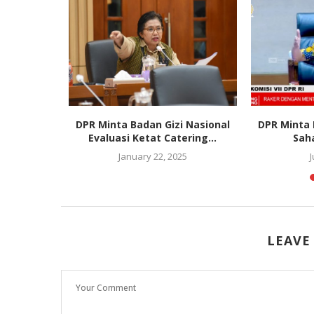
 Hasil
DPR Minta Badan Gizi Nasional
DPR Minta 
rumus RUU
Evaluasi Ketat Catering...
Sah
January 22, 2025
0
LEAVE