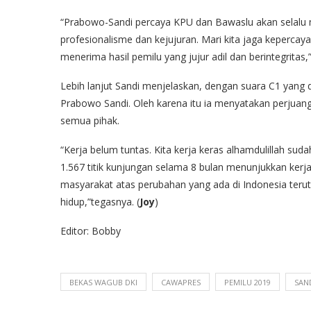
“Prabowo-Sandi percaya KPU dan Bawaslu akan selalu m
profesionalisme dan kejujuran. Mari kita jaga kepercay
menerima hasil pemilu yang jujur adil dan berintegritas,” 
Lebih lanjut Sandi menjelaskan, dengan suara C1 yang 
Prabowo Sandi. Oleh karena itu ia menyatakan perjuan
semua pihak.
“Kerja belum tuntas. Kita kerja keras alhamdulillah su
1.567 titik kunjungan selama 8 bulan menunjukkan ker
masyarakat atas perubahan yang ada di Indonesia ter
hidup,”tegasnya. (
Joy
)
Editor: Bobby
BEKAS WAGUB DKI
CAWAPRES
PEMILU 2019
SAN