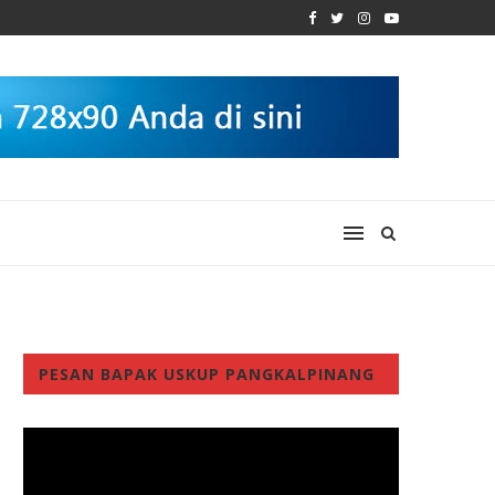
PESAN BAPAK USKUP PANGKALPINANG
Video
Player