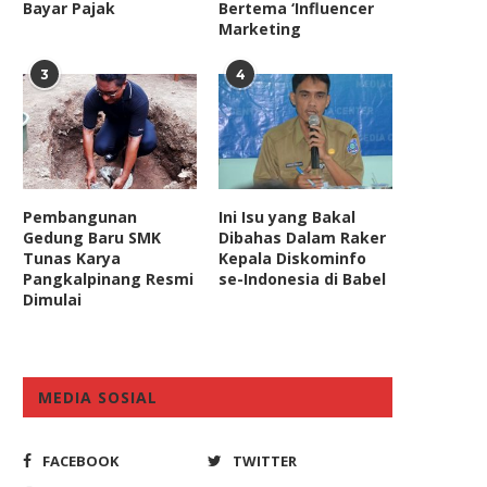
Bayar Pajak
Bertema ‘Influencer
Marketing
3
4
BUMDes Terbukti Buat Desa
DPR Harap Penambahan Ku
Lebih Proaktif Mendirikan
Haji RI Tak Mengurangi..
Pembangunan
Ini Isu yang Bakal
Berbagai...
Gedung Baru SMK
Dibahas Dalam Raker
May 8, 2023
Tunas Karya
Kepala Diskominfo
December 2, 2021
Pangkalpinang Resmi
se-Indonesia di Babel
Dimulai
MEDIA SOSIAL
FACEBOOK
TWITTER