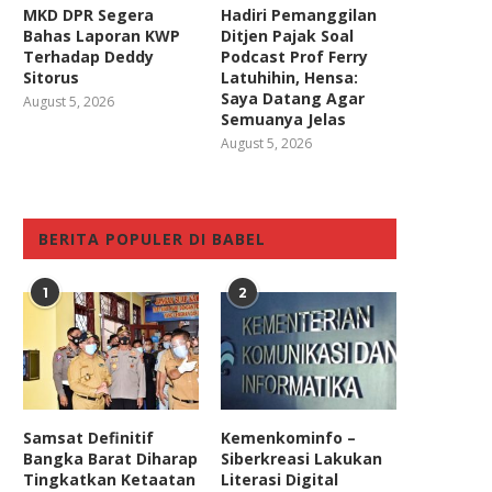
MKD DPR Segera
Hadiri Pemanggilan
Bahas Laporan KWP
Ditjen Pajak Soal
Terhadap Deddy
Podcast Prof Ferry
Sitorus
Latuhihin, Hensa:
Saya Datang Agar
August 5, 2026
Semuanya Jelas
August 5, 2026
BERITA POPULER DI BABEL
1
2
Samsat Definitif
Kemenkominfo –
Bangka Barat Diharap
Siberkreasi Lakukan
Tingkatkan Ketaatan
Literasi Digital