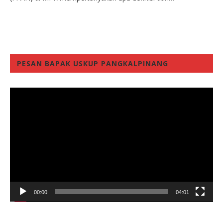
PESAN BAPAK USKUP PANGKALPINANG
Video
Player
00:00
04:01