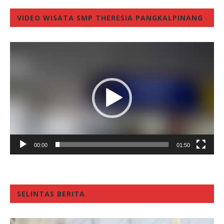
VIDEO WISATA SMP THERESIA PANGKALPINANG
Video
Player
00:00
01:50
SELINTAS BERITA