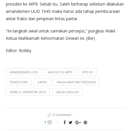
presiden ke MPR. Sebab itu, Saleh berharap sebelum dilakukan
amandemen UUD 1945 maka harus ada tahap pembicaraan
antar fraksi dan pimpinan lintas partai.
“Ini langkah awal untuk samakan persepsi,” pungkas Wakil
Ketua Mahkamah Kehormatan Dewan ini. (Bie)
Editor: Bobby
AMANDEMEN UUD
ANGGOTA MPR
DPD RI
FRAKSI PAN
GBHN
MASA JABATAN PRESIDEN
PEMILU SERENTAK 2019
SALEH DAULAY
0 comment
1