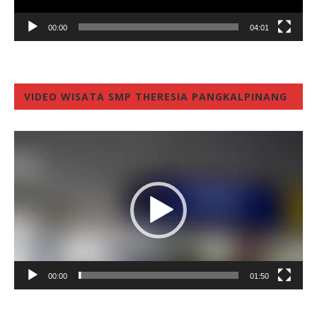
00:00
04:01
VIDEO WISATA SMP THERESIA PANGKALPINANG
Video
Player
00:00
01:50