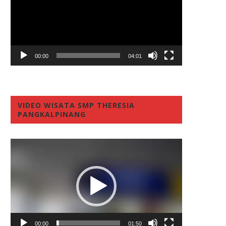
00:00
04:01
VIDEO WISATA SMP THERESIA
PANGKALPINANG
Video
Player
00:00
01:50