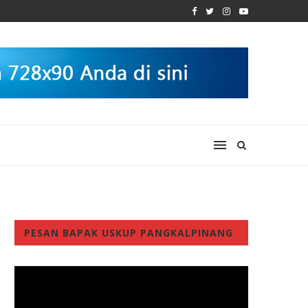
PESAN BAPAK USKUP PANGKALPINANG
Video
Player