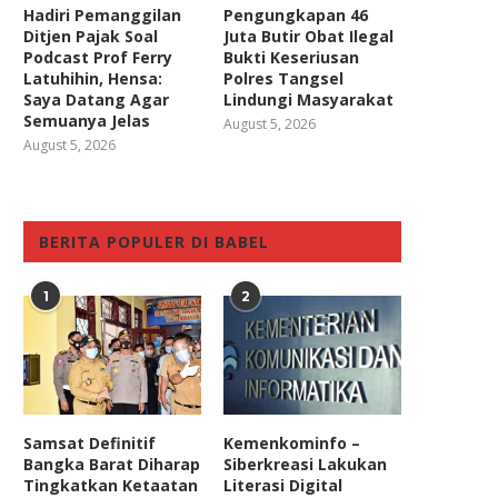
Hadiri Pemanggilan
Pengungkapan 46
Ditjen Pajak Soal
Juta Butir Obat Ilegal
Podcast Prof Ferry
Bukti Keseriusan
Latuhihin, Hensa:
Polres Tangsel
Saya Datang Agar
Lindungi Masyarakat
Semuanya Jelas
August 5, 2026
August 5, 2026
BERITA POPULER DI BABEL
1
2
Samsat Definitif
Kemenkominfo –
Bangka Barat Diharap
Siberkreasi Lakukan
Tingkatkan Ketaatan
Literasi Digital