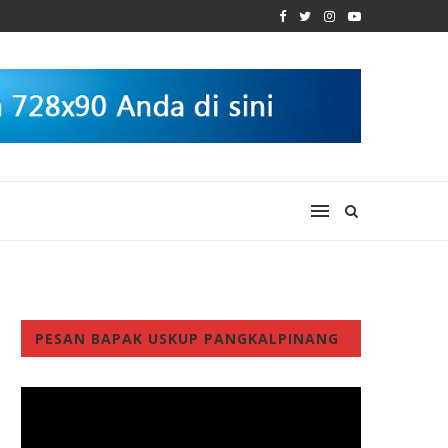
PESAN BAPAK USKUP PANGKALPINANG
Video
Player