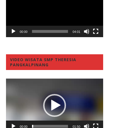
00:00
04:01
VIDEO WISATA SMP THERESIA
PANGKALPINANG
Video
Player
00:00
01:50