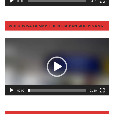
00:00
04:01
VIDEO WISATA SMP THERESIA PANGKALPINANG
Video
Player
00:00
01:50