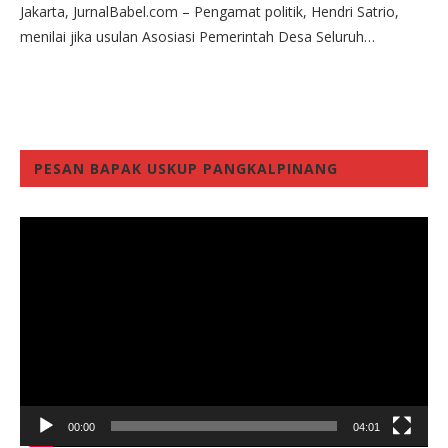
Jakarta, JurnalBabel.com – Pengamat politik, Hendri Satrio,
menilai jika usulan Asosiasi Pemerintah Desa Seluruh…
PESAN BAPAK USKUP PANGKALPINANG
Video
Player
00:00
04:01