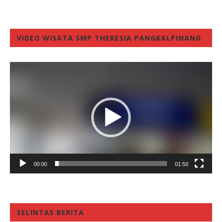
VIDEO WISATA SMP THERESIA PANGKALPINANG
Video
Player
00:00
01:50
SELINTAS BERITA