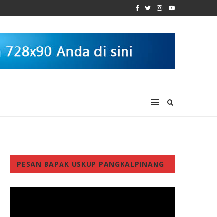
PESAN BAPAK USKUP PANGKALPINANG
Video
Player