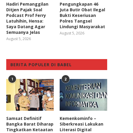
Hadiri Pemanggilan
Pengungkapan 46
Ditjen Pajak Soal
Juta Butir Obat Ilegal
Podcast Prof Ferry
Bukti Keseriusan
Latuhihin, Hensa:
Polres Tangsel
Saya Datang Agar
Lindungi Masyarakat
Semuanya Jelas
August 5, 2026
August 5, 2026
BERITA POPULER DI BABEL
1
2
Samsat Definitif
Kemenkominfo –
Bangka Barat Diharap
Siberkreasi Lakukan
Tingkatkan Ketaatan
Literasi Digital