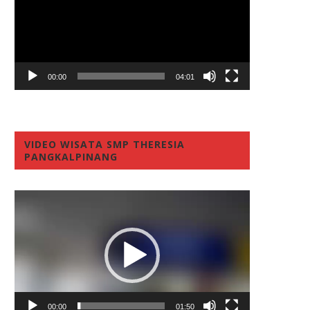
00:00
04:01
VIDEO WISATA SMP THERESIA
PANGKALPINANG
Video
Player
00:00
01:50