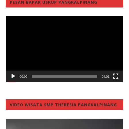
PESAN BAPAK USKUP PANGKALPINANG
Video
Player
00:00
04:01
VIDEO WISATA SMP THERESIA PANGKALPINANG
Video
Player